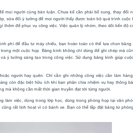
để mọi người cùng bàn luận. Chưa kể cần phải bổ sung, thay đổi n
ép, sửa đổi ý tưởng để mọi người thấy được toàn bộ quá trình cuộc
ờ gì thêm để phục vụ công việc. Việc quản lý nhóm, theo dõi tiến độ c
 kinh phí để đầu tư máy chiếu, bạn hoàn toàn có thể lựa chọn bảng
trong một cuộc họp. Bảng kính không chỉ dùng để ghi chép mà cũn
và ý tưởng sáng tạo trong công việc. Sử dụng bảng kính giúp cuộc
hoặc người hay quên. Chỉ cần ghi những công việc cần làm hàng
Bảng còn đặc biệt hữu ích khi bạn phân chia nhiệm vụ hay thông bá
ung mà không cần mất thời gian truyền đạt tới từng người.
g làm việc, dùng trong lớp học, dùng trong phòng họp tại văn phò
cũng rất linh hoạt vì có bánh xe. Bạn có thể lắp đặt bảng từ phòn