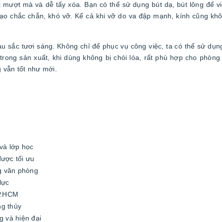
 mượt mà và dễ tẩy xóa. Bạn có thể sử dụng bút dạ, bút lông để vi
o chắc chắn, khó vỡ. Kể cả khi vỡ do va đập mạnh, kính cũng khôn
màu sắc tươi sáng. Không chỉ để phục vụ công việc, ta có thể sử dụ
 trong sản xuất, khi dùng không bị chói lóa, rất phù hợp cho phòng
 vẫn tốt như mới.
và lớp học
ược tối ưu
ng văn phòng
lực
TP.HCM
g thủy
 và hiện đại