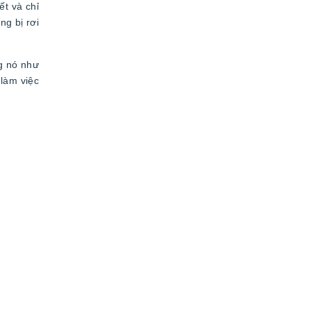
ết và chỉ
g bị rơi
ng nó như
 làm việc