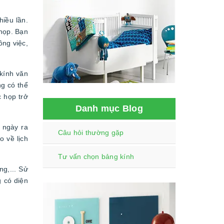
hiều lần.
 họp. Bạn
ông việc,
 kính văn
g có thể
 họp trở
Danh mục Blog
 ngày ra
Câu hỏi thường gặp
o về lịch
Tư vấn chọn bảng kính
ng,... Sử
g có diện