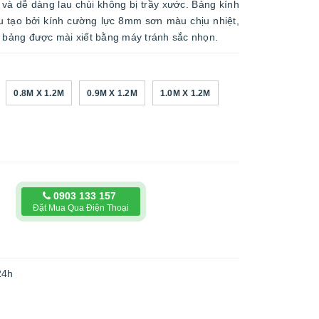
 và dễ dàng lau chùi không bị trầy xước. Bảng kính
u tạo bởi kính cường lực 8mm sơn màu chịu nhiệt,
a bảng được mài xiết bằng máy tránh sắc nhọn.
0.8M X 1.2M
0.9M X 1.2M
1.0M X 1.2M
0903 133 157
Đặt Mua Qua Điện Thoại
24h