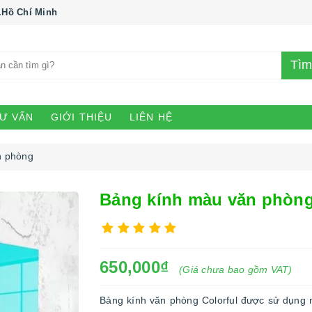
.Hồ Chí Minh
Tìm
Ư VẤN
GIỚI THIỆU
LIÊN HỆ
n phòng
Bảng kính màu văn phòn
650,000₫
(Giá chưa bao gồm VAT)
Bảng kính văn phòng Colorful được sử dụng 