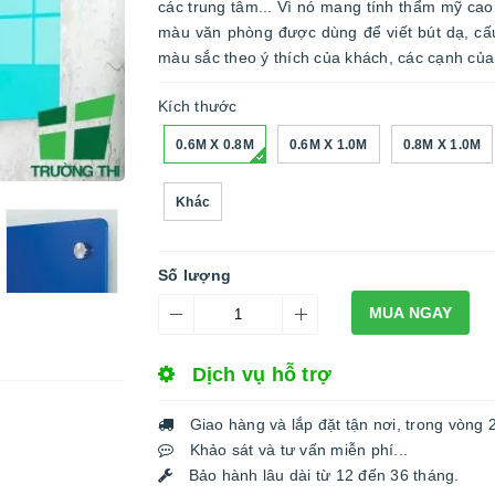
các trung tâm... Vì nó mang tính thẩm mỹ cao
màu văn phòng được dùng để viết bút dạ, cấ
màu sắc theo ý thích của khách, các cạnh củ
Kích thước
0.6M X 0.8M
0.6M X 1.0M
0.8M X 1.0M
Khác
Số lượng
MUA NGAY
Dịch vụ hỗ trợ
Giao hàng và lắp đặt tận nơi, trong vòng 
Khảo sát và tư vấn miễn phí...
Bảo hành lâu dài từ 12 đến 36 tháng.